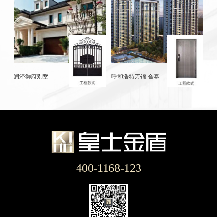
润泽御府别墅
呼和浩特万锦.合泰
400-1168-123