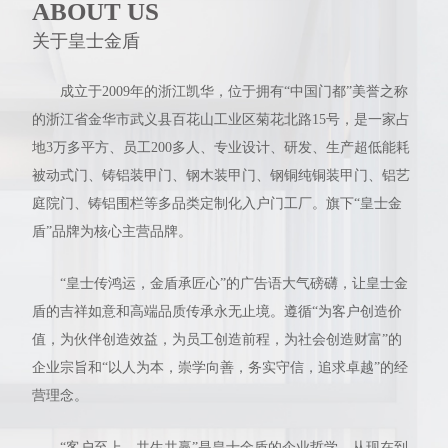
ABOUT US
关于皇士金盾
成立于2009年的浙江凯华，位于拥有“中国门都”美誉之称
的浙江省金华市武义县百花山工业区菊花北路15号，是一家占
地3万多平方、员工200多人、专业设计、研发、生产超低能耗
被动式门、铸铝装甲门、钢木装甲门、钢铜纯铜装甲门、铝艺
庭院门、铸铝围栏等多品类定制化入户门工厂。旗下“皇士金
盾”品牌为核心主营品牌。
“皇士传鸿运，金盾承匠心”的广告语大气磅礴，让皇士金
盾的吉祥如意和高端品质传承永无止境。遵循“为客户创造价
值，为伙伴创造效益，为员工创造前程，为社会创造财富”的
企业宗旨和“以人为本，崇学向善，务实守信，追求卓越”的经
营理念。
“客户至上，共生共赢”是皇士金盾的企业哲学，从现在到