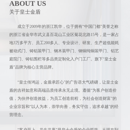
ABOUT US
关于皇士金盾
成立于2009年的浙江凯华，位于拥有“中国门都”美誉之称
的浙江省金华市武义县百花山工业区菊花北路15号，是一家占
地3万多平方、员工200多人、专业设计、研发、生产超低能耗
被动式门、铸铝装甲门、钢木装甲门、钢铜纯铜装甲门、铝艺
庭院门、铸铝围栏等多品类定制化入户门工厂。旗下“皇士金
盾”品牌为核心主营品牌。
“皇士传鸿运，金盾承匠心”的广告语大气磅礴，让皇士金
盾的吉祥如意和高端品质传承永无止境。遵循“为客户创造价
值，为伙伴创造效益，为员工创造前程，为社会创造财富”的
企业宗旨和“以人为本，崇学向善，务实守信，追求卓越”的经
营理念。
“客户至上，共生共赢”是皇士金盾的企业哲学，从现在到