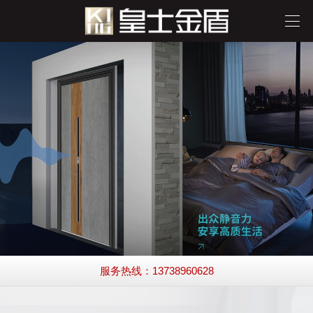
服务热线：13738960628