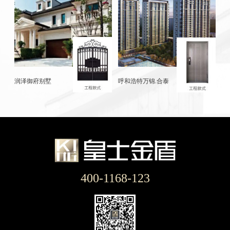
润泽御府别墅
呼和浩特万锦.合泰
400-1168-123