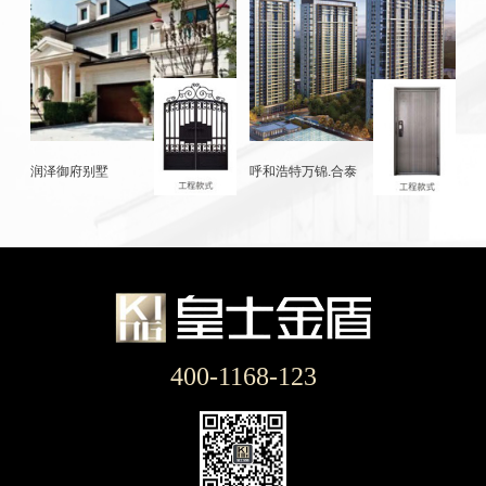
润泽御府别墅
呼和浩特万锦.合泰
400-1168-123