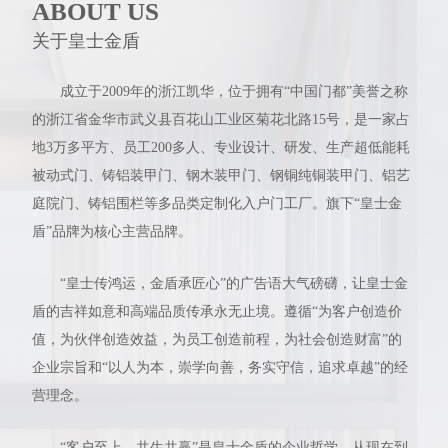
ABOUT US
关于皇士金盾
成立于2009年的浙江凯华，位于拥有“中国门都”美誉之称
的浙江省金华市武义县百花山工业区菊花北路15号，是一家占
地3万多平方、员工200多人、专业设计、研发、生产超低能耗
被动式门、铸铝装甲门、钢木装甲门、钢铜纯铜装甲门、铝艺
庭院门、铸铝围栏等多品类定制化入户门工厂。旗下“皇士金
盾”品牌为核心主营品牌。
“皇士传鸿运，金盾承匠心”的广告语大气磅礴，让皇士金
盾的吉祥如意和高端品质传承永无止境。遵循“为客户创造价
值，为伙伴创造效益，为员工创造前程，为社会创造财富”的
企业宗旨和“以人为本，崇学向善，务实守信，追求卓越”的经
营理念。
“客户至上，共生共赢”是皇士金盾的企业哲学，从现在到