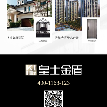
润泽御府别墅
呼和浩特万锦.合泰
400-1168-123