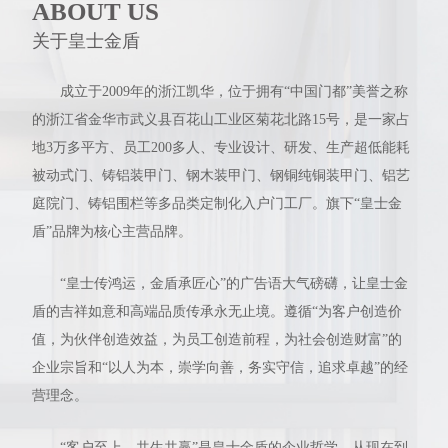
ABOUT US
关于皇士金盾
成立于2009年的浙江凯华，位于拥有“中国门都”美誉之称
的浙江省金华市武义县百花山工业区菊花北路15号，是一家占
地3万多平方、员工200多人、专业设计、研发、生产超低能耗
被动式门、铸铝装甲门、钢木装甲门、钢铜纯铜装甲门、铝艺
庭院门、铸铝围栏等多品类定制化入户门工厂。旗下“皇士金
盾”品牌为核心主营品牌。
“皇士传鸿运，金盾承匠心”的广告语大气磅礴，让皇士金
盾的吉祥如意和高端品质传承永无止境。遵循“为客户创造价
值，为伙伴创造效益，为员工创造前程，为社会创造财富”的
企业宗旨和“以人为本，崇学向善，务实守信，追求卓越”的经
营理念。
“客户至上，共生共赢”是皇士金盾的企业哲学，从现在到