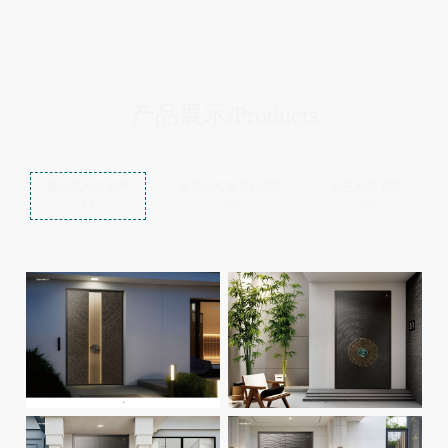
产品展示
/Products
被动式系统装甲
德式超气密节能装甲
铝艺精铸庭院
门
门
门