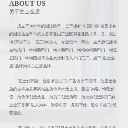
ABOUT US
关于皇士金盾
成立于2009年的浙江凯华，位于拥有“中国门都”美誉之称
的浙江省金华市武义县百花山工业区菊花北路15号，是一家占
地3万多平方、员工200多人、专业设计、研发、生产超低能耗
被动式门、铸铝装甲门、钢木装甲门、钢铜纯铜装甲门、铝艺
庭院门、铸铝围栏等多品类定制化入户门工厂。旗下“皇士金
盾”品牌为核心主营品牌。
“皇士传鸿运，金盾承匠心”的广告语大气磅礴，让皇士金
盾的吉祥如意和高端品质传承永无止境。遵循“为客户创造价
值，为伙伴创造效益，为员工创造前程，为社会创造财富”的
企业宗旨和“以人为本，崇学向善，务实守信，追求卓越”的经
营理念。
“客户至上，共生共赢”是皇士金盾的企业哲学，从现在到