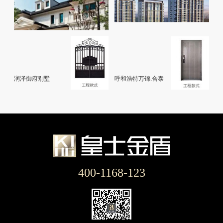
润泽御府别墅
呼和浩特万锦.合泰
400-1168-123