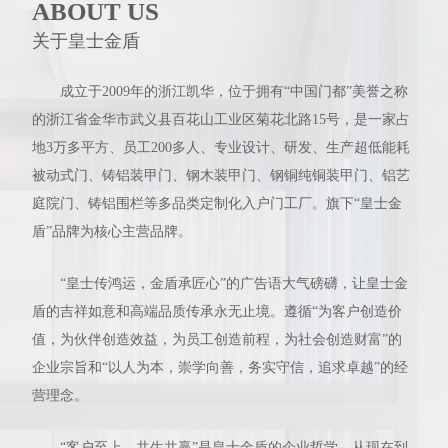
ABOUT US
关于皇士金盾
成立于2009年的浙江凯华，位于拥有“中国门都”美誉之称
的浙江省金华市武义县百花山工业区菊花北路15号，是一家占
地3万多平方、员工200多人、专业设计、研发、生产超低能耗
被动式门、铸铝装甲门、钢木装甲门、钢铜纯铜装甲门、铝艺
庭院门、铸铝围栏等多品类定制化入户门工厂。旗下“皇士金
盾”品牌为核心主营品牌。
“皇士传鸿运，金盾承匠心”的广告语大气磅礴，让皇士金
盾的吉祥如意和高端品质传承永无止境。遵循“为客户创造价
值，为伙伴创造效益，为员工创造前程，为社会创造财富”的
企业宗旨和“以人为本，崇学向善，务实守信，追求卓越”的经
营理念。
“客户至上，共生共赢”是皇士金盾的企业哲学，从现在到