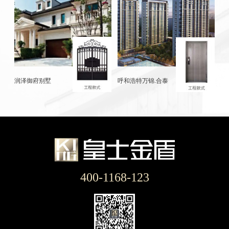
润泽御府别墅
呼和浩特万锦.合泰
400-1168-123